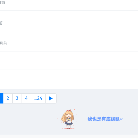
月前
前
月前
2
3
4
...24
▶
我也是有底线哒~