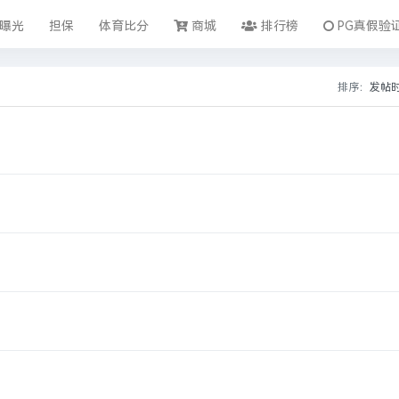
曝光
担保
体育比分
商城
排行榜
PG真假验
排序：
发帖