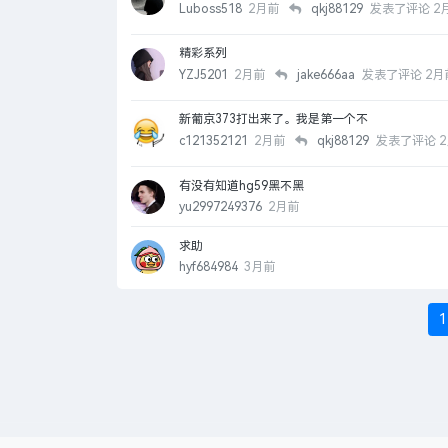
Luboss518
2月前
qkj88129
发表了评论
2
精彩系列
YZJ5201
2月前
jake666aa
发表了评论
2月
新葡京373打出来了。我是第一个不
c121352121
2月前
qkj88129
发表了评论
2
有没有知道hg59黑不黑
yu2997249376
2月前
求助
hyf684984
3月前
1