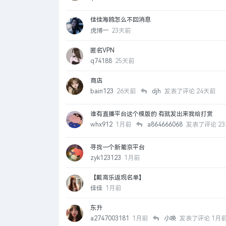
佳佳海鸥怎么不回消息
虎博一
23天前
匿名VPN
q74188
25天前
商店
bain123
26天前
djh
发表了评论
24天前
谁有直播平台这个模版的 有就发出来我给打赏
whx912
1月前
a864666068
发表了评论
2
寻找一个新葡京平台
zyk123123
1月前
【戴高乐返现名单】
佳佳
1月前
东升
a2747003181
1月前
小唤
发表了评论
1月