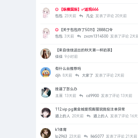
【纵横国际】✅返现666
包包
23天前
凡尘
发表了评论
20天前
【关于包包炸了50万】2888口令
包包
3天前
zxcm1314500
发表了评论
2天
【来自佳佳送出的秋天第一杯奶茶】
佳佳
9小时前
有什么台推荐吗
djh
8天前
大家了
发表了评论
2天前
挂逼了怎么办
土豆
13天前
cd9900
发表了评论
13天前
112.vip pg黄金城提现客服说我投注单异常
道上的人
20天前
道上的人
发表了评论
16
k1体育
lp2963
23天前
lkk5077
发表了评论
21天前