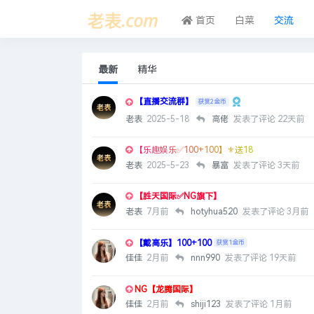
首页
白菜
交流
最新
精华
【直播交流群】
获赏2金币
老表
2025-5-18
高佬
发表了评论
22天前
【乐趣娱乐✅100+100】⚜️送18
老表
2025-5-23
暴富
发表了评论
3天前
【胜天国际✅NG旗下】
老表
7月前
hotyhua520
发表了评论
3月前
【戴高乐】100+100
获赏1金币
佳佳
2月前
nnn990
发表了评论
19天前
NG【龙腾国际】
佳佳
2月前
shiji123
发表了评论
1月前