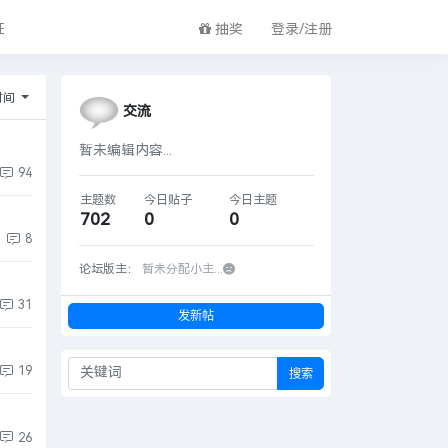
证
抽奖
登录/注册
时间
交流
暂未编辑内容...
94
主题数
今日贴子
今日主题
702
0
0
8
论坛版主：
暂未分配小主...
31
发新帖
19
搜索
26