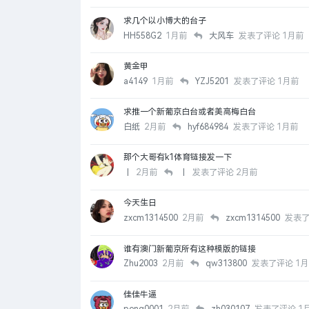
求几个以小博大的台子
HH558G2
1月前
大风车
发表了评论
1月前
黄金甲
a4149
1月前
YZJ5201
发表了评论
1月前
求推一个新葡京白台或者美高梅白台
白纸
2月前
hyf684984
发表了评论
1月前
那个大哥有k1体育链接发一下
丨
2月前
丨
发表了评论
2月前
今天生日
zxcm1314500
2月前
zxcm1314500
发表
谁有澳门新葡京所有这种模版的链接
Zhu2003
2月前
qw313800
发表了评论
1月
佳佳牛逼