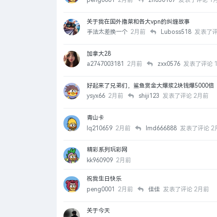
peng0001
2月前
zh030107
发表了评论
1
关于我在国外撸菜和各大vpn的纠缠故事
手法太差换一个
2月前
Luboss518
发表了
加拿大28
a2747003181
2月前
zxx0576
发表了评论
好起来了兄弟们，鲨鱼赏金大爆浆2块钱爆5000倍
ysyx66
2月前
shiji123
发表了评论
2月前
青山卡
lq210659
2月前
lmd666888
发表了评论
2
精彩系列玩彩网
kk960909
2月前
祝我生日快乐
peng0001
2月前
佳佳
发表了评论
2月前
关于今天