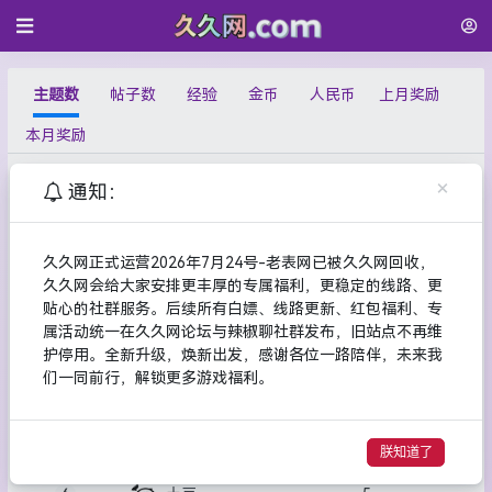
主题数
帖子数
经验
金币
人民币
上月奖励
本月奖励
×
通知：
排名
用户名
主题数
144
久久网管理1号
1
久久网正式运营2026年7月24号-老表网已被久久网回收，
久久网会给大家安排更丰厚的专属福利，更稳定的线路、更
31
包包
2
贴心的社群服务。后续所有白嫖、线路更新、红包福利、专
属活动统一在久久网论坛与辣椒聊社群发布，旧站点不再维
28
沁沁
3
护停用。全新升级，焕新出发，感谢各位一路陪伴，未来我
们一同前行，解锁更多游戏福利。
13
久哥
4
7
长长久久
5
朕知道了