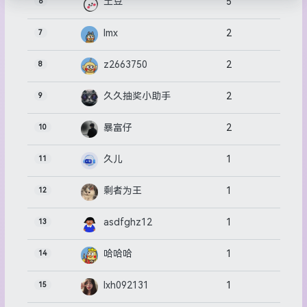
5
土豆
6
2
lmx
7
2
z2663750
8
2
久久抽奖小助手
9
2
暴富仔
10
1
久儿
11
1
剩者为王
12
1
asdfghz12
13
1
哈哈哈
14
1
lxh092131
15